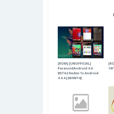
[ROM] [UNOFFICIAL]
[RO
ParanoidAndroid 4.6
19/
BETA2 Redmi 1s Android
4.4.4 [28/09/14]