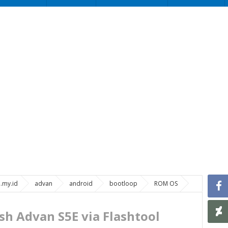
e.my.id
advan
android
bootloop
ROM OS
sh Advan S5E via Flashtool