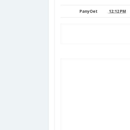
PanyOet
12:12 PM