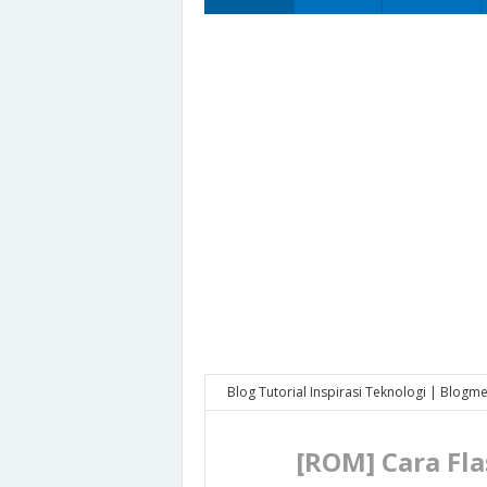
Blog Tutorial Inspirasi Teknologi | Blogm
[ROM] Cara Flash Advan S5E via Flashtool
[ROM] Cara Fla