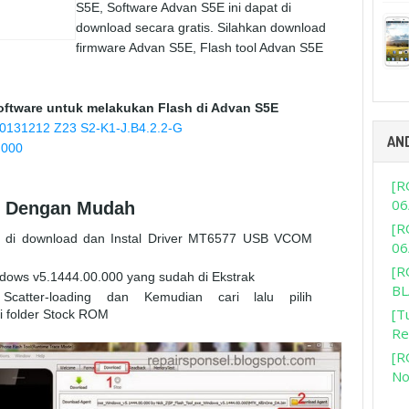
S5E, Software Advan S5E ini dapat di
download secara gratis. Silahkan download
firmware Advan S5E, Flash tool Advan S5E
oftware untuk melakukan Flash di Advan S5E
0131212 Z23 S2-K1-J.B4.2.2-G
AN
.000
[R
06
5E Dengan Mudah
[R
h di download dan Instal Driver MT6577 USB VCOM
06
[R
ndows v5.1444.00.000 yang sudah di Ekstrak
BL
catter-loading dan Kemudian cari lalu pilih
[T
i folder Stock ROM
Re
[R
No