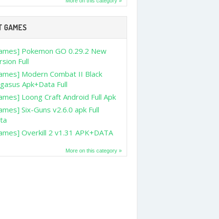
More on this category »
T GAMES
ames] Pokemon GO 0.29.2 New
rsion Full
ames] Modern Combat II Black
gasus Apk+Data Full
ames] Loong Craft Android Full Apk
ames] Six-Guns v2.6.0 apk Full
ta
ames] Overkill 2 v1.31 APK+DATA
More on this category »