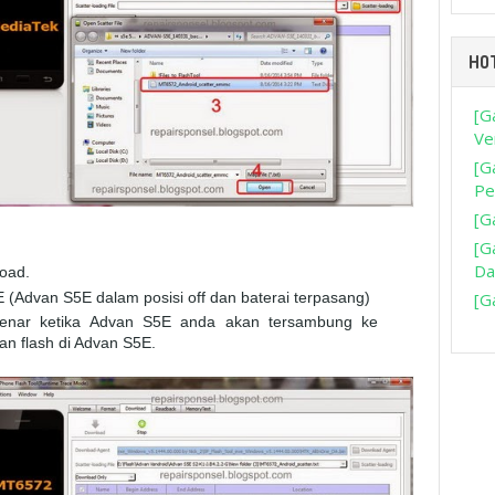
HO
[G
Ve
[G
Pe
[G
[G
Da
oad.
Advan S5E dalam posisi off dan baterai terpasang)
[G
n benar ketika Advan S5E anda akan tersambung ke
n flash di Advan S5E.