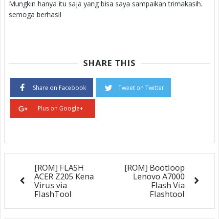
Mungkin hanya itu saja yang bisa saya sampaikan trimakasih.
semoga berhasil
SHARE THIS
Share on Facebook
Tweet on Twitter
Plus on Google+
[ROM] FLASH
[ROM] Bootloop
ACER Z205 Kena
Lenovo A7000
Virus via
Flash Via
FlashTool
Flashtool