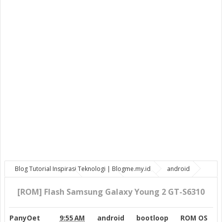
Blog Tutorial Inspirasi Teknologi | Blogme.my.id
android
bootloop
ROM OS
samsung
young
[ROM] Flash
Samsung Galaxy Young 2 GT-S6310
[ROM] Flash Samsung Galaxy Young 2 GT-S6310
PanyOet
9:55 AM
android
bootloop
ROM OS