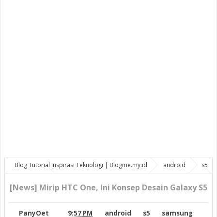
Blog Tutorial Inspirasi Teknologi | Blogme.my.id
android
s5
samsung
[News] Mirip HTC One, Ini Konsep Desain Galaxy S5
[News] Mirip HTC One, Ini Konsep Desain Galaxy S5
PanyOet
9:57 PM
android
s5
samsung