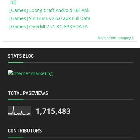
Full
[Games] Loong Craft Android Full Apk
[Games] Six-Guns v2.6.0 apk Full Data
[Games] Overkill 2 v1.31 APK+DATA
More on this category »
STATS BLOG
TOTAL PAGEVIEWS
1,715,483
CONTRIBUTORS